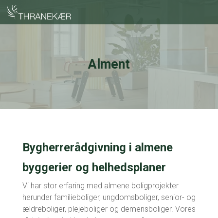
Alment
Bygherrerådgivning i almene
byggerier og helhedsplaner
Vi har stor erfaring med almene boligprojekter
herunder familieboliger, ungdomsboliger, senior- og
ældreboliger, plejeboliger og demensboliger. Vores