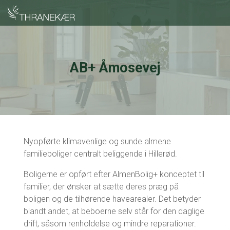
AB+ Åmosevej
Nyopførte klimavenlige og sunde almene
familieboliger centralt beliggende i Hillerød.
Boligerne er opført efter AlmenBolig+ konceptet til
familier, der ønsker at sætte deres præg på
boligen og de tilhørende havearealer. Det betyder
blandt andet, at beboerne selv står for den daglige
drift, såsom renholdelse og mindre reparationer.