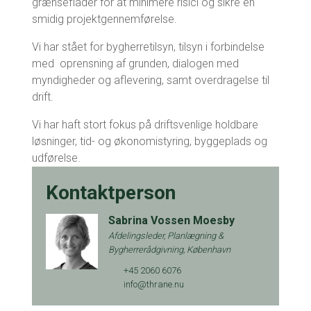
grænseflader for at minimere risici og sikre en
smidig projektgennemførelse.
Vi har stået for bygherretilsyn, tilsyn i forbindelse
med oprensning af grunden, dialogen med
myndigheder og aflevering, samt overdragelse til
drift.
Vi har haft stort fokus på driftsvenlige holdbare
løsninger, tid- og økonomistyring, byggeplads og
udførelse.
Kontaktperson
Sabrina Vossen Moesby
Afdelingsleder, Planlægning &
Bygherrerådgivning, København
+45
2060 6076
info@thrane.nu