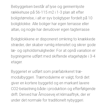
Bebyggelsen består af lyse og gennemlyste
rækkehuse på 56-115 m2 i 1-3 plan alt efter
boligstørrelse, i alt er syv boligtyper fordelt på 10
boligblokke. Alle boliger har egen terrasse eller
altan, og nogle har derudover egen tagterrasse.
Boligblokkene er disponeret omkring to knækkede
stræder, der skaber rumlig intensitet og sikrer gode
læ- og opholdsmuligheder. For at opnå variation er
bygningerne udført med skiftende etagehøjde i 3-4
etager.
Byggeriet er udført som præfabrikeret træ-
modulbyggeri. Træmodulerne er valgt, fordi det
giver en kortere byggetid og en markant lavere
CO2-belastning både i produktion og efterfølgende
drift. Derved har Åmosevej et klimaaftryk, der er
under det normale for traditionelt nybyggeri.